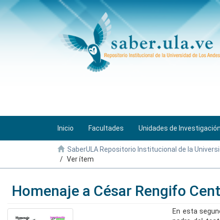
Inicio
Facultades
Unidades de Investigació
SaberULA Repositorio Institucional de la Univers
Ver ítem
Homenaje a César Rengifo Cent
En esta segund