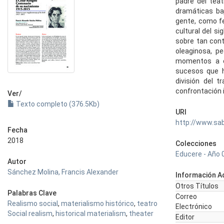
padre del tea
dramáticas baj
gente, como fe
cultural del si
sobre tan con
oleaginosa, p
momentos a c
sucesos que h
división del t
confrontación 
Ver/
Texto completo (376.5Kb)
URI
http://www.sa
Fecha
2018
Colecciones
Educere - Año 
Autor
Sánchez Molina, Francis Alexander
Información Ad
Otros Títulos
Palabras Clave
Correo
Realismo social
,
materialismo histórico
,
teatro
Electrónico
Social realism
,
historical materialism
,
theater
Editor