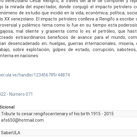
tro venezolano César Rengifo, a través del arte de componer y rep
o la mirada del espectador, donde conjugó el impacto petrolero c
nómeno de estudio que incidió en la vida; económica, política, social
glo XX venezolano. El impacto petrolero conlleva a Rengifo a escribir
troversial y polémico tema como lo fue en su tiempo esta poderosí
egajosa, mal oliente y grasienta como lo es el petróleo, que hast
reado extraordinarios beneficios de avance para el mundo, com
an desencadenado en; huelgas, guerras internacionales, miseria, 
rabajo, sobre explotación, golpes de estado, corrupción, saboteos
interna en naciones.
ber.ula.ve/handle/123456789/44874
022 - Número 071
icional
Tribute to cesar rengifocentenary of his birth 1915 - 2015
afs650@hotmail.com
SaberULA