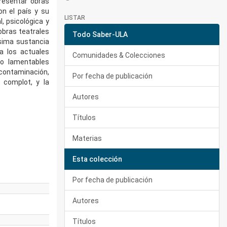
resentar obras
on el país y su
LISTAR
, psicológica y
 obras teatrales
Todo Saber-ULA
sima sustancia
a los actuales
Comunidades & Colecciones
o lamentables
contaminación,
Por fecha de publicación
, complot, y la
Autores
Títulos
Materias
Esta colección
Por fecha de publicación
Autores
Títulos