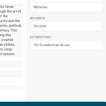
d by César
Materias
ugh the art of
f the
MI CUENTA
ountry and the
ic, political,
Acceder
entury. This
ing this
ESTADÍSTICAS
s created
as strikes,
Ver Estadísticas de uso
ion, coup
of nations.