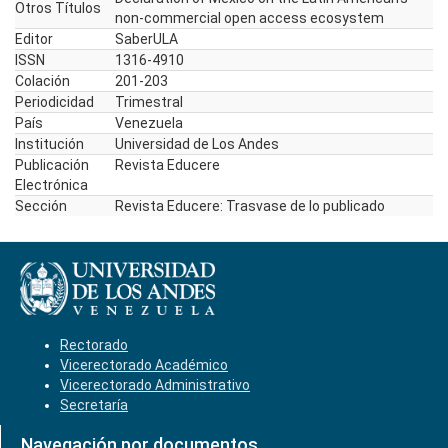
Otros Títulos
non-commercial open access ecosystem
Editor
SaberULA
ISSN
1316-4910
Colación
201-203
Periodicidad
Trimestral
País
Venezuela
Institución
Universidad de Los Andes
Publicación
Revista Educere
Electrónica
Sección
Revista Educere: Trasvase de lo publicado
Rectorado
Vicerectorado Académico
Vicerectorado Administrativo
Secretaría
Navegación por documentos