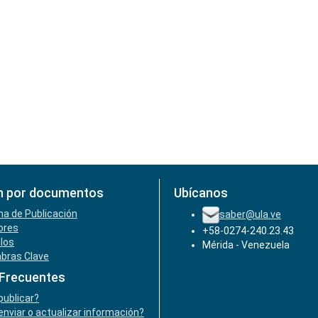
n por documentos
Ubícanos
ha de Publicación
saber@ula.ve
ores
+58-0274-240.23.43
ulos
Mérida - Venezuela
abras Clave
 Frecuentes
ublicar?
nviar o actualizar información?