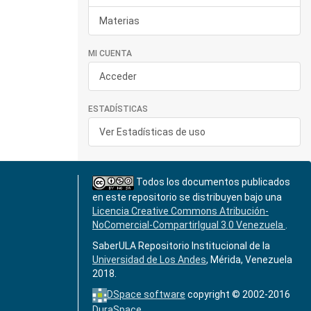
Materias
MI CUENTA
Acceder
ESTADÍSTICAS
Ver Estadísticas de uso
Todos los documentos publicados
en este repositorio se distribuyen bajo una
Licencia Creative Commons Atribución-
NoComercial-CompartirIgual 3.0 Venezuela
.
SaberULA Repositorio Institucional de la
Universidad de Los Andes
, Mérida, Venezuela
2018.
DSpace software
copyright © 2002-2016
DuraSpace
.