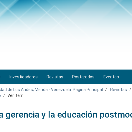
n
Investigadores
Revistas
Postgrados
Eventos
idad de Los Andes, Mérida - Venezuela: Página Principal
Revistas
6
Ver ítem
 gerencia y la educación postmo