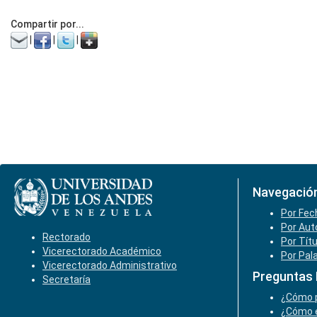
Compartir por...
|
|
|
Navegació
Por Fec
Por Aut
Rectorado
Por Tít
Vicerectorado Académico
Por Pal
Vicerectorado Administrativo
Preguntas
Secretaría
¿Cómo p
¿Cómo e