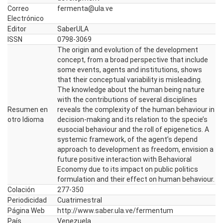
Correo
fermenta@ula.ve
Electrónico
Editor
SaberULA
ISSN
0798-3069
The origin and evolution of the development
concept, from a broad perspective that include
some events, agents and institutions, shows
that their conceptual variability is misleading.
The knowledge about the human being nature
with the contributions of several disciplines
Resumen en
reveals the complexity of the human behaviour in
otro Idioma
decision-making and its relation to the specie’s
eusocial behaviour and the roll of epigenetics. A
systemic framework, of the agent’s depend
approach to development as freedom, envision a
future positive interaction with Behavioral
Economy due to its impact on public politics
formulation and their effect on human behaviour.
Colación
277-350
Periodicidad
Cuatrimestral
Página Web
http://www.saber.ula.ve/fermentum
País
Venezuela