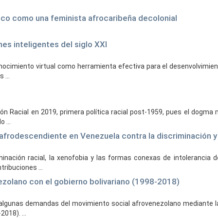
fico como una feminista afrocaribeña decolonial
es inteligentes del siglo XXI
conocimiento virtual como herramienta efectiva para el desenvolvimient
 ...
n Racial en 2019, primera política racial post-1959, pues el dogma 
 ...
afrodescendiente en Venezuela contra la discriminación y
minación racial, la xenofobia y las formas conexas de intolerancia 
ribuciones ...
ezolano con el gobierno bolivariano (1998-2018)
de algunas demandas del movimiento social afrovenezolano mediante l
018). ...