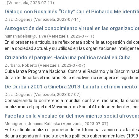
-
(
Venezuela,
2023-07-11
)
Diálogo con Rosa Inés “Ochy” Curiel Pichardo Me identi
Díaz, Diógenes
(
Venezuela,
2023-07-11
)
Autogestión del conocimiento virtual en las organizacion
humaniadelsur@ula.ve
(
Venezuela,
2023-07-11
)
En el presente artículo, se reflexionará sobre la autogestión del 
en la sociedad actual, y su utilidad en las organizaciones inteligentes
Cruzando el parque: Hacia una política racial en Cuba
Zurbano, Roberto
(
Venezuela,
2023-07-07
)
Cuba lanza Programa Nacional Contra el Racismo y la Discriminació
durante décadas el racismo. Sólo el activismo recuperó el significado
De Durban 2001 a Ginebra 2013: La ruta del movimiento 
Díaz, Diógenes
(
Venezuela,
2023-07-07
)
Considerando la conferencia mundial contra el racismo, la discri
analizamos el papel del Movimientos Social Afrodescendientes, cont
Facetas en la vinculación del movimiento social afroven
Monagreda, Johanna Katiuska
(
Venezuela,
2023-07-07
)
Este artículo analiza el proceso de institucionalización estatal 
de una agenda antirracista en las políticas gubernamentales (1999-2