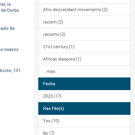
al, la
Afro-descendant movements (2)
n de Durba
racism (2)
nado de
racismo (2)
21st century (1)
los nuevos
African diaspora (1)
dición, 131
... más
Fecha
2023 (17)
Has File(s)
Yes (10)
No (7)