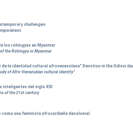
ontemporary challenges
ntemporáneos
 de los rohingyas en Myanmar
e of the Rohingya in Myanmar
 de la identidad cultural afrovenezolana” Devotion in the Odissi da
tudy of Afro-Venezuelan cultural identity”
 inteligentes del siglo XXI
s of the 21st century
o como una feminista afrocaribeña decolonial