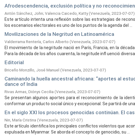
Afrodescendencia, exclusión política y no reconocimien
Antón Sánchez, John
;
Valencia Caicedo, Katty
(
Venezuela,
2023-07-07
)
Este artículo intenta una reflexión sobre las estrategias de recono
los escenarios electorales es uno de los puntos de la agenda del ...
Movilizaciones de la Negritud en Latinoamérica
Valderrama Rentería, Carlos Alberto
(
Venezuela,
2023-07-07
)
El movimiento de la negritude nació en París, Francia, en la década
Para la década de los años cuarenta, la negritude infl uenció diversas
Editorial
Briceño Monzillo, José Manuel
(
Venezuela,
2023-07-07
)
Caminando la huella ancestral africana: “aportes al estud
dance of India
Rivas Armas, Diónys Cecilia
(
Venezuela,
2023-07-07
)
Se presentan algunos aportes para el reconocimiento de la ident
conformar un producto social único y excepcional. Se partirá de una 
En el siglo XXI los procesos genocidas continúan. El ca
Nin, María Cristina
(
Venezuela,
2023-07-07
)
Este artículo identifica los principales conflictos violentos que aco
expulsada en Myanmar. Se aborda el concepto de genocidio, su ...