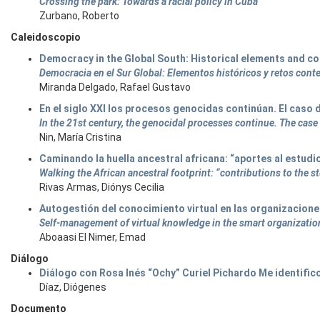
Crossing the park: Towards a racial policy in Cuba
Zurbano, Roberto
Caleidoscopio
Democracy in the Global South: Historical elements and c
Democracia en el Sur Global: Elementos históricos y retos co
Miranda Delgado, Rafael Gustavo
En el siglo XXI los procesos genocidas continúan. El caso
In the 21st century, the genocidal processes continue. The cas
Nin, María Cristina
Caminando la huella ancestral africana: “aportes al estudio
Walking the African ancestral footprint: “contributions to the s
Rivas Armas, Diónys Cecilia
Autogestión del conocimiento virtual en las organizaciones
Self-management of virtual knowledge in the smart organization
Aboaasi El Nimer, Emad
Diálogo
Diálogo con Rosa Inés “Ochy” Curiel Pichardo Me identific
Díaz, Diógenes
Documento