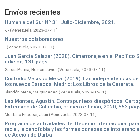
Envíos recientes
Humania del Sur Nº 31. Julio-Diciembre, 2021.
-, -
(
Venezuela,
2023-07-11
)
Nuestros colaboradores
-
(
Venezuela,
2023-07-11
)
Juan García Salazar (2020). Cimarronaje en el Pacífico S
edición, 131 págs.
García Pernía, Nelson Javier
(
Venezuela,
2023-07-11
)
Custodio Velasco Mesa. (2019). Las independencias de Áf
los nuevos Estados. Madrid: Los Libros de la Catarata.
Blandón Mena, Melquiceded
(
Venezuela,
2023-07-11
)
Laó Montes, Agustin. Contrapunteos diaspóricos: Cartog
Externado de Colombia, primera edición, 2020, 563 págs
Montaño Escobar, Juan
(
Venezuela,
2023-07-11
)
Programa de actividades del Decenio Internacional para 
racial, la xenofobia y las formas conexas de intoleranci
de Acción de Durba