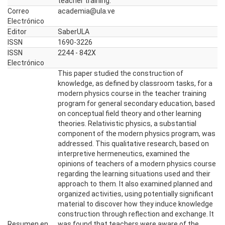
teacher training.
Correo
academia@ula.ve
Electrónico
Editor
SaberULA
ISSN
1690-3226
ISSN
2244 - 842X
Electrónico
This paper studied the construction of
knowledge, as defined by classroom tasks, for a
modern physics course in the teacher training
program for general secondary education, based
on conceptual field theory and other learning
theories. Relativistic physics, a substantial
component of the modern physics program, was
addressed. This qualitative research, based on
interpretive hermeneutics, examined the
opinions of teachers of a modern physics course
regarding the learning situations used and their
approach to them. It also examined planned and
organized activities, using potentially significant
material to discover how they induce knowledge
construction through reflection and exchange. It
Resumen en
was found that teachers were aware of the