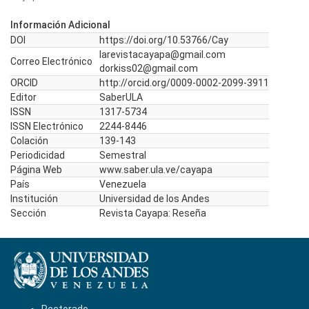
Información Adicional
DOI
https://doi.org/10.53766/Cay
larevistacayapa@gmail.com
Correo Electrónico
dorkiss02@gmail.com
ORCID
http://orcid.org/0009-0002-2099-3911
Editor
SaberULA
ISSN
1317-5734
ISSN Electrónico
2244-8446
Colación
139-143
Periodicidad
Semestral
Página Web
www.saber.ula.ve/cayapa
País
Venezuela
Institución
Universidad de los Andes
Sección
Revista Cayapa: Reseña