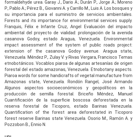
formaldehyde urea. Garay J., Dario A.; Durán P., Jorge A.; Moreno
P., Pablo A.; Pérez B., Giovanni A. y Carrillo M., Luis A. Los bosques y
su importancia para el suministro de servicios ambientales.
Forests and its importance for environmental services supply.
Franquis, Félix e Infante Cruz, Angel Evaluación del impacto
ambiental del proyecto de vialidad: prolongación de la avenida
casanova Godoy, estado Aragua, Venezuela. Environmental
impact assessment of the system of public roads project:
extension of the casanova Godoy avenue. Aragua state,
Venezuela. Méndez P., Zulay V. y Rivas Vergara, Francisco Temas
etnobotánicos. Vocablos piaroa de algunas artesanías de origen
forestal del estado amazonas, Venezuela. Etnobotany aspects.
Piaroa words for some handicrafts of vegetal manufacture from
Amazonas state, Venezuela. Rondón Rangel, José Armando
Algunos aspectos socioeconómicos y geopolíticos en la
producción de semilla forestal. Briceño Méndez, Manuel
Cuantificación de la superficie boscosa deforestada en la
reserva forestal de Ticoporo, estado Barinas Venezuela.
Quantification of the forest area deforestated in Ticoporo
forest reserve Barinas state Venezuela. Osorio M., Ramón A. y
Pozzobon B., Ennio N.