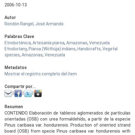
2006-10-13
Autor
Rondón Rangel, José Armando
Palabras Clave
Etnobotánica
,
Artesanía piaroa
,
Amazonas
,
Venezuela
Etnobotany
,
Piaroa (Wöthüja) indians
,
Handicrafts
,
Vegetal
species
,
Amazonas
,
Venezuela
Metadatos
Mostrar el registro completo del ítem
Compartir por...
|
|
|
Resumen
CONTENIDO Elaboración de tableros aglomerados de partículas
orientadas (OSB) con urea formaldehído, a partir de la especie
Pinus caribaea var. hondurensis. Production of oriented strand
board (OSB) from specie Pinus caribaea var. hondurensis with