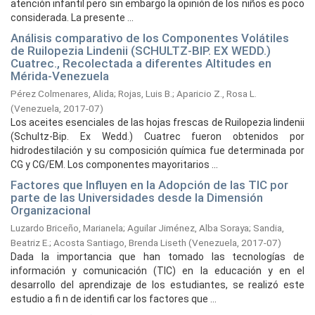
atención infantil pero sin embargo la opinión de los niños es poco
considerada. La presente ...
Análisis comparativo de los Componentes Volátiles
de Ruilopezia Lindenii (SCHULTZ-BIP. EX WEDD.)
Cuatrec., Recolectada a diferentes Altitudes en
Mérida-Venezuela
Pérez Colmenares, Alida
;
Rojas, Luis B.
;
Aparicio Z., Rosa L.
(
Venezuela,
2017-07
)
Los aceites esenciales de las hojas frescas de Ruilopezia lindenii
(Schultz-Bip. Ex Wedd.) Cuatrec fueron obtenidos por
hidrodestilación y su composición química fue determinada por
CG y CG/EM. Los componentes mayoritarios ...
Factores que Influyen en la Adopción de las TIC por
parte de las Universidades desde la Dimensión
Organizacional
Luzardo Briceño, Marianela
;
Aguilar Jiménez, Alba Soraya
;
Sandia,
Beatriz E.
;
Acosta Santiago, Brenda Liseth
(
Venezuela,
2017-07
)
Dada la importancia que han tomado las tecnologías de
información y comunicación (TIC) en la educación y en el
desarrollo del aprendizaje de los estudiantes, se realizó este
estudio a fi n de identifi car los factores que ...