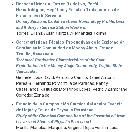
Benceno Urinario, Estrés Oxidativo, Perfil
Hematológico, Hepático y Renal en Trabajadores de
Estaciones de Servicio.
Urinary Benzene, Oxidative stress, Hematology Profile, Liver
and Kidney in Service Station Workers.
Torres, Liliana; Aular, Yalitza y Fernández,Yolima
Caracteristicas Técnico-Productivas de la Explotación
Caprina en la Comunidad de Mocoy Abajo, Estado
Trujillo, Venezuela .
Technical-Productive Characteristics of the Goat
Exploitation in the Mocoy Abajo Community, Trujillo State,
Venezuela .
Gechele, José David; Perdomo Carrillo, Daniel Antonio;
Perea G., Fernando P.; Montilla de Paradas, Nancy;
Castellanos, Katiuska; Moratinos López, Pedro y Zambrano
Corredor, Zenaida
Estudio de la Composición Química del Aceite Esencial
de Hojas y Tallos de Physalis Peruviana L. .
Study of the Chemical Composition of the Essential oil from
Leaves and Stems of Physalis Peruviana L. .
Morillo, Marielba; Marquina, Virginia; Rojas Fermín, Luis;