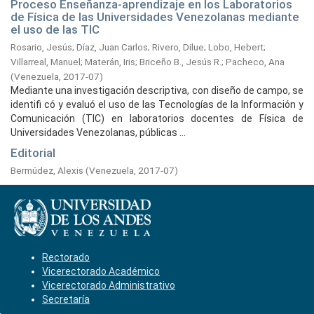
Proceso Enseñanza-aprendizaje en los Laboratorios
de Física de las Universidades Venezolanas mediante
el uso de las TIC
Rosario, Jesús
;
Díaz, Juan Carlos
;
Rivero, Dilue
;
Lobo, Hebert
;
Villarreal, Manuel
;
Materán, Iris
;
Briceño B., Jesús R.
;
Pacheco, Ana
(
Venezuela,
2017-07
)
Mediante una investigación descriptiva, con diseño de campo, se
identifi có y evaluó el uso de las Tecnologías de la Información y
Comunicación (TIC) en laboratorios docentes de Física de
Universidades Venezolanas, públicas ...
Editorial
Bermúdez, Alexis
(
Venezuela,
2017-07
)
Rectorado
Vicerectorado Académico
Vicerectorado Administrativo
Secretaría