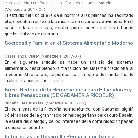
Pérez Chacín, Orquídea
;
Trujillo Díaz, Iselen
;
Fuchs, Morela
(
Venezuela,
2017-07
)
El estudio del uso que le da el hombre a las plantas, ha facilitado
el aprovechamiento de las mismas en diversas actividades. En el
caso de las musáceas, existen poblaciones rurales y urbanas
que las utilizan de diversas ...
Sociedad y Familia en el Sistema Alimentario Moderno
Castellanos, Claret
(
Venezuela,
2017-07
)
En el siguiente artículo se hace un análisis del sistema
alimentario, describiendo la transición del sistema tradicional al
moderno. Al respecto, se puntualiza el impacto de la industria de
la alimentación en las formas ...
Breve Historia de la Hermenéutica para Educadores y
Libres Pensadores (DE GADAMER A RICOEUR)
Briceño, Jesús Rafael
(
Venezuela,
2017-07
)
El nacimiento de la fi losofía hermenéutica, con Gadamer, signifi
có el rebase de la gran tradición heideggeriana del oscuro Dasein;
la esfera del diálogo y de los intereses de la comunicación pasan
a ocupar un puesto ...
Estrategias de Desarrollo Personal con base a