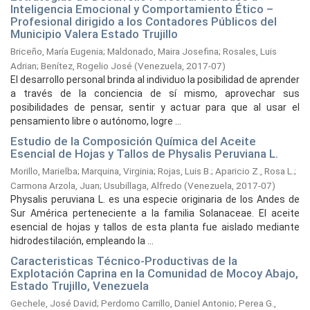
Inteligencia Emocional y Comportamiento Ético –
Profesional dirigido a los Contadores Públicos del
Municipio Valera Estado Trujillo
Briceño, María Eugenia
;
Maldonado, Maira Josefina
;
Rosales, Luis
Adrian
;
Benítez, Rogelio José
(
Venezuela,
2017-07
)
El desarrollo personal brinda al individuo la posibilidad de aprender
a través de la conciencia de sí mismo, aprovechar sus
posibilidades de pensar, sentir y actuar para que al usar el
pensamiento libre o autónomo, logre ...
Estudio de la Composición Química del Aceite
Esencial de Hojas y Tallos de Physalis Peruviana L.
Morillo, Marielba
;
Marquina, Virginia
;
Rojas, Luis B.
;
Aparicio Z., Rosa L.
;
Carmona Arzola, Juan
;
Usubillaga, Alfredo
(
Venezuela,
2017-07
)
Physalis peruviana L. es una especie originaria de los Andes de
Sur América perteneciente a la familia Solanaceae. El aceite
esencial de hojas y tallos de esta planta fue aislado mediante
hidrodestilación, empleando la ...
Caracteristicas Técnico-Productivas de la
Explotación Caprina en la Comunidad de Mocoy Abajo,
Estado Trujillo, Venezuela
Gechele, José David
;
Perdomo Carrillo, Daniel Antonio
;
Perea G.,