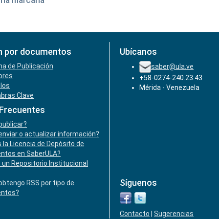
ria marcaria
n por documentos
Ubícanos
ha de Publicación
saber@ula.ve
ores
+58-0274-240.23.43
ulos
Mérida - Venezuela
abras Clave
 Frecuentes
ublicar?
nviar o actualizar información?
 la Licencia de Depósito de
ntos en SaberULA?
 un Repositorio Institucional
Síguenos
btengo RSS por tipo de
ntos?
Contacto
|
Sugerencias