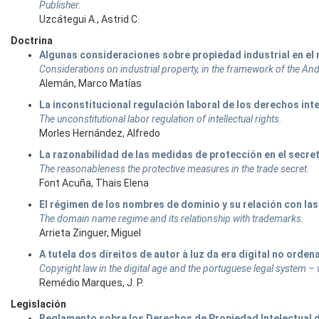
Publisher.
Uzcátegui A., Astrid C.
Doctrina
Algunas consideraciones sobre propiedad industrial en el
Considerations on industrial property, in the framework of the A
Alemán, Marco Matías
La inconstitucional regulación laboral de los derechos int
The unconstitutional labor regulation of intellectual rights.
Morles Hernández, Alfredo
La razonabilidad de las medidas de protección en el secre
The reasonableness the protective measures in the trade secret.
Font Acuña, Thais Elena
El régimen de los nombres de dominio y su relación con la
The domain name regime and its relationship with trademarks.
Arrieta Zinguer, Miguel
A tutela dos direitos de autor à luz da era digital no ord
Copyright law in the digital age and the portuguese legal system – 
Remédio Marques, J. P.
Legislación
Reglamento sobre los Derechos de Propiedad Intelectual d