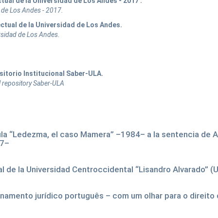
tual de la Universidad de Los Andes - 2017 .
ad de Los Andes - 2017.
ectual de la Universidad de Los Andes.
ersidad de Los Andes.
sitorio Institucional Saber-ULA.
nal repository Saber-ULA
ícula “Ledezma, el caso Mamera” –1984– a la sentencia de
17–
 de la Universidad Centroccidental “Lisandro Alvarado” (
rdenamento jurídico português – com um olhar para o direito