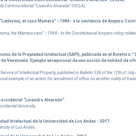
rsity Centroccidental “Lisandro Alvarado” (UCLA).
la “Ledezma, el caso Mamera” –1984– a la sentencia de Amparo Cons
ezma, the Mamera case” –1984– to the Constitutional Amparo ruling relate
nomo de la Propiedad Intelectual (SAPI), publicada en el Boletín n.º
a de Venezuela. Ejemplo excepcional de una acción de nulidad de ofi
rvice of Intellectual Property, published in Bulletin 538 of the 12th of July
al example of an action for annulment of office on another nullity of trad
roccidental “Lisandro Alvarado”.
cidental University.
edad Intelectual de la Universidad de Los Andes - 2017.
versity of Los Andes.