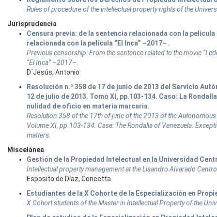
Rules of procedure of the intellectual property rights of the Unive
Jurisprudencia
Censura previa: de la sentencia relacionada con la pelícu
relacionada con la película “El Inca” –2017– .
Previous censorship: From the sentence related to the movie “Led
“El Inca” –2017–.
D´Jesús, Antonio
Resolución n.º 358 de 17 de junio de 2013 del Servicio Autó
12 de julio de 2013. Tomo XI, pp.103-134. Caso: La Rondall
nulidad de oficio en materia marcaria.
Resolution 358 of the 17th of june of the 2013 of the Autonomous Se
Volume XI, pp.103-134. Case: The Rondalla of Venezuela. Exception
matters.
Miscelánea
Gestión de la Propiedad Intelectual en la Universidad Cent
Intellectual property management at the Lisandro Alvarado Centroc
Esposito de Díaz, Concetta
Estudiantes de la X Cohorte de la Especialización en Propi
X Cohort students of the Master in Intellectual Property of the Uni