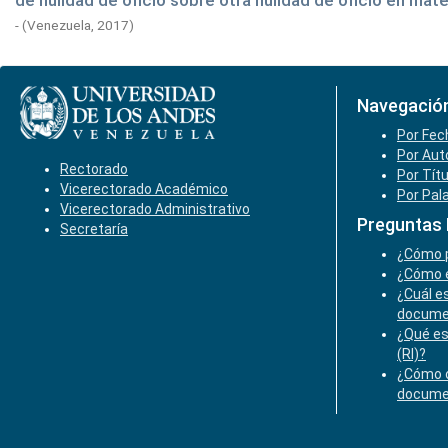
de nulidad de oficio sobre otra nulidad de oficio en mate
-
(
Venezuela,
2017
)
Navegació
Por Fec
Por Aut
Rectorado
Por Tít
Vicerectorado Académico
Por Pal
Vicerectorado Administrativo
Preguntas
Secretaría
¿Cómo p
¿Cómo e
¿Cuál es
docume
¿Qué es
(RI)?
¿Cómo o
docume