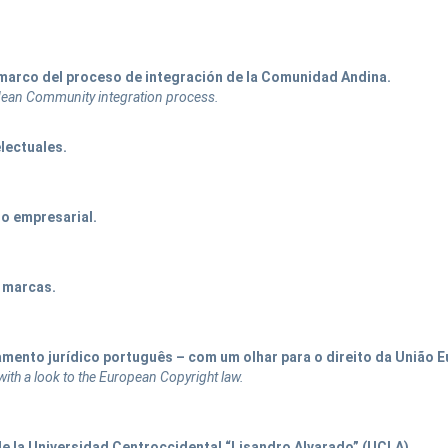
 marco del proceso de integración de la Comunidad Andina.
ndean Community integration process.
electuales.
to empresarial.
s marcas.
enamento jurídico português – com um olhar para o direito da União E
with a look to the European Copyright law.
e la Universidad Centroccidental “Lisandro Alvarado” (UCLA).