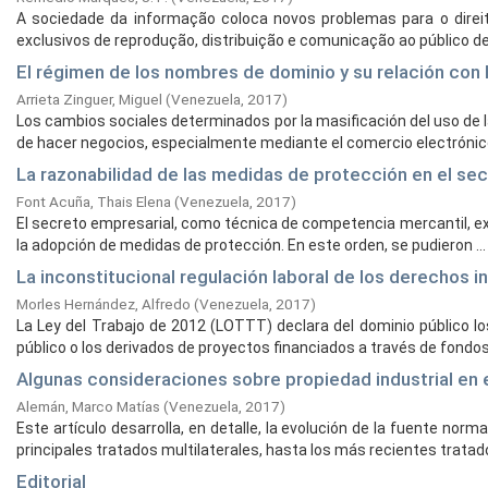
A sociedade da informação coloca novos problemas para o direit
exclusivos de reprodução, distribuição e comunicação ao público de 
El régimen de los nombres de dominio y su relación con
Arrieta Zinguer, Miguel
(
Venezuela,
2017
)
Los cambios sociales determinados por la masificación del uso de l
de hacer negocios, especialmente mediante el comercio electrónico.
La razonabilidad de las medidas de protección en el se
Font Acuña, Thais Elena
(
Venezuela,
2017
)
El secreto empresarial, como técnica de competencia mercantil, exig
la adopción de medidas de protección. En este orden, se pudieron ...
La inconstitucional regulación laboral de los derechos i
Morles Hernández, Alfredo
(
Venezuela,
2017
)
La Ley del Trabajo de 2012 (LOTTT) declara del dominio público lo
público o los derivados de proyectos financiados a través de fondos 
Algunas consideraciones sobre propiedad industrial en 
Alemán, Marco Matías
(
Venezuela,
2017
)
Este artículo desarrolla, en detalle, la evolución de la fuente norm
principales tratados multilaterales, hasta los más recientes tratados
Editorial