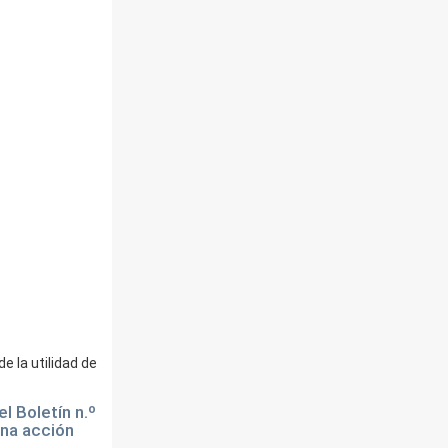
e la utilidad de
l Boletín n.º
una acción