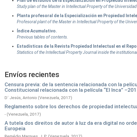
Plan de estudios de la Especialización en Propiedad Intelec
Study plan of the Master in Intellectual Property of the Universid
Planta profesoral de la Especialización en Propiedad Intel
Profesoral plant of the Master in Intellectual Property of the Univ
Índice Acumulativo.
Previous tables of contents.
Estadísticas de la Revista Propiedad Intelectual en el Repo
Statistics of the Intellectual Property Journal inside the institutio
Envíos recientes
Censura previa: de la sentencia relacionada con la pel
Constitucional relacionada con la película “El Inca” –20
D´ Jesús, Antonio
(
Venezuela,
2017
)
Reglamento sobre los derechos de propiedad intelectual
-
(
Venezuela,
2017
)
A tutela dos direitos de autor à luz da era digital no o
Europeia
Remédio Marques, J. P.
(
Venezuela,
2017
)