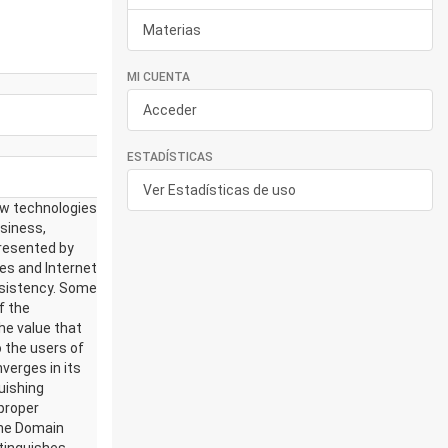
Materias
MI CUENTA
Acceder
ESTADÍSTICAS
Ver Estadísticas de uso
ew technologies
usiness,
resented by
es and Internet
nsistency. Some
f the
he value that
 the users of
verges in its
uishing
proper
 the Domain