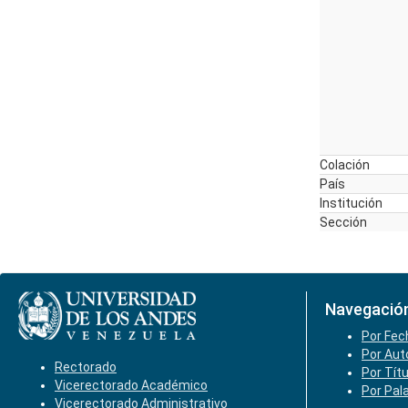
Colación
País
Institución
Sección
Navegació
Por Fec
Por Aut
Rectorado
Por Tít
Vicerectorado Académico
Por Pal
Vicerectorado Administrativo