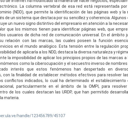
uso de internet ha modificado la manera de hacer negocios, especia
lectrónico. La columna vertebral de esa red está representada por
inio (NDD), que permite la identificación de las páginas web y la
avés de un sistema que destaca por su sencillez y coherencia. Algunos
tuye un nuevo signo distintivo del empresario en atención a la necesar
valor que los mismos tienen para identificar páginas web, que empr
 los usuarios de dicha red de comunicación universal. En el ámbito ju
su relación con las marcas, las cuales poseen la función esencial
rvicios en el mundo analógico. Esta tensión entre la regulación pro
osibilidad de aplicarla a los NDD, destaca la diversa naturaleza y régim
ante la imposibilidad de aplicar los principios propios de las marcas a 
enómenos como la ciberocupación y el secuestro inverso de nombres 
ado interés que estos fenómenos han despertado en divers
s, con la finalidad de establecer métodos efectivos para resolver la
os conflictos indicados, lo cual ha determinado el establecimiento 
nacional, particularmente en el ámbito de la OMPI, para resolver 
ntro de los cuales destacan las URDP, que han permitido desarroll
la materia.
ber.ula.ve/handle/123456789/45107