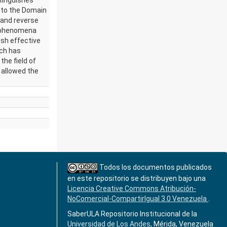
stinguishes
s to the Domain
and reverse
e phenomena
ish effective
ich has
the field of
 allowed the
Todos los documentos publicados
en este repositorio se distribuyen bajo una
Licencia Creative Commons Atribución-
NoComercial-CompartirIgual 3.0 Venezuela
.
SaberULA Repositorio Institucional de la
Universidad de Los Andes
, Mérida, Venezuela