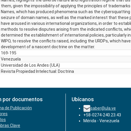
Names, highlights the diverse nature and registration regime that di
them, given the impossibility of applying the principles of trademark
Names, which has produced phenomena such as the cybersquatting 
seizure of domain names, as well as the marked interest that thes
have aroused in various international organizations, in order to establ
methods to resolve disputes arising from the indicated conflicts, wh
determined the establishment of international policies, particularly in 
WIPO, to resolve the conflicts raised, including the URDPs, which have
development of a nascent doctrine on the matter.
169-195
Venezuela
Universidad de Los Andes (ULA)
Revista Propiedad Intelectual: Doctrina
n por documentos
Ubícanos
ha de Publicación
saber@ula.ve
ores
+58-0274-240.23.43
ulos
Mérida - Venezuela
abras Clave