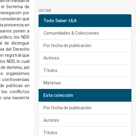
lmente mediante
 el Sistema de
LISTAR
 navegación por
 consideran que
Todo Saber-ULA
ia presencia en
esarios ponen a
Comunidades & Colecciones
rídico, los NDD
 de distinguir
Por fecha de publicación
pia del Derecho
en registral que
Autores
los NDD, lo cual
de dominio, así
Títulos
os organismos
s controversias
Materias
de políticas en
los conflictos
Esta colección
ar una naciente
Por fecha de publicación
Autores
Títulos