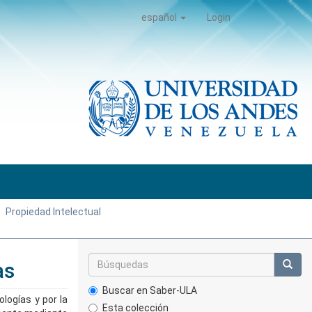
español
Login
Propiedad Intelectual
as
Buscar en Saber-ULA
logías y por la
Esta colección