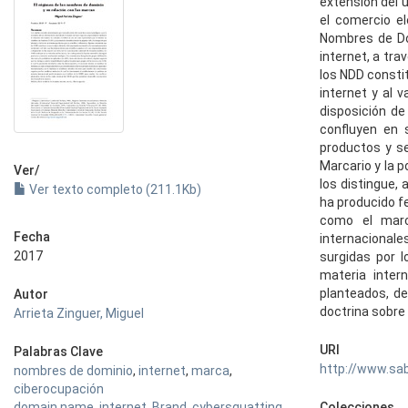
extensión del 
el comercio e
Nombres de Dom
internet, a tr
los NDD consti
internet y al 
disposición de
confluyen en 
productos y se
Marcario y la p
Ver/
los distingue, 
Ver texto completo (211.1Kb)
ha producido f
como el marc
Fecha
internacionale
2017
surgidas por l
materia inter
planteados, de
Autor
doctrina sobre 
Arrieta Zinguer, Miguel
URI
Palabras Clave
http://www.sa
nombres de dominio
,
internet
,
marca
,
ciberocupación
domain name
,
internet
,
Brand
,
cybersquatting
Colecciones