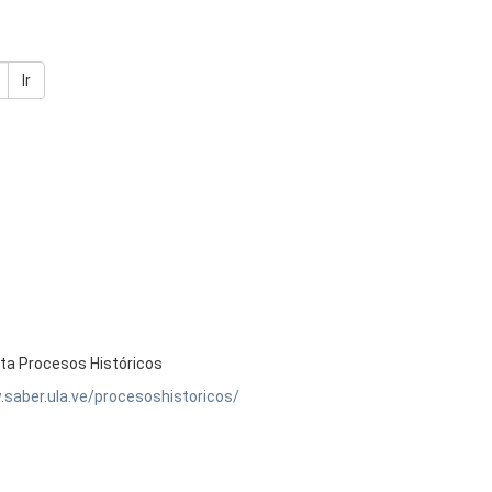
Ir
ta Procesos Históricos
.saber.ula.ve/procesoshistoricos/