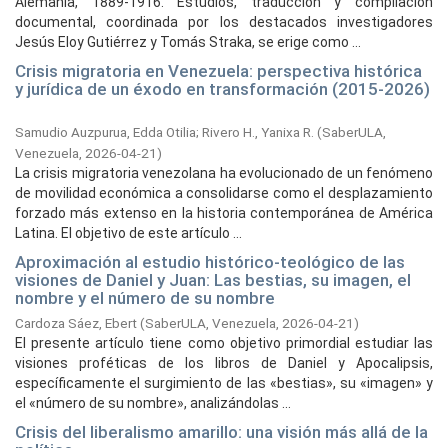
Alemania, 1889-1916. Estudios, traducción y compilación
documental, coordinada por los destacados investigadores
Jesús Eloy Gutiérrez y Tomás Straka, se erige como ...
Crisis migratoria en Venezuela: perspectiva histórica
y jurídica de un éxodo en transformación (2015-2026)
Samudio Auzpurua, Edda Otilia
;
Rivero H., Yanixa R.
(
SaberULA,
Venezuela,
2026-04-21
)
La crisis migratoria venezolana ha evolucionado de un fenómeno
de movilidad económica a consolidarse como el desplazamiento
forzado más extenso en la historia contemporánea de América
Latina. El objetivo de este artículo ...
Aproximación al estudio histórico-teológico de las
visiones de Daniel y Juan: Las bestias, su imagen, el
nombre y el número de su nombre
Cardoza Sáez, Ebert
(
SaberULA, Venezuela,
2026-04-21
)
El presente artículo tiene como objetivo primordial estudiar las
visiones proféticas de los libros de Daniel y Apocalipsis,
específicamente el surgimiento de las «bestias», su «imagen» y
el «número de su nombre», analizándolas ...
Crisis del liberalismo amarillo: una visión más allá de la