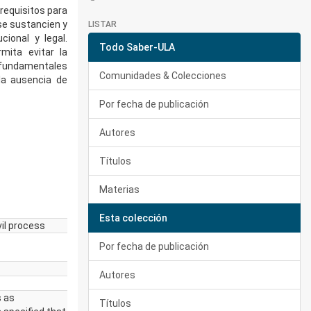
requisitos para
 se sustancien y
LISTAR
ional y legal.
Todo Saber-ULA
mita evitar la
os fundamentales
Comunidades & Colecciones
la ausencia de
Por fecha de publicación
Autores
Títulos
Materias
Esta colección
vil process
Por fecha de publicación
Autores
s as
Títulos