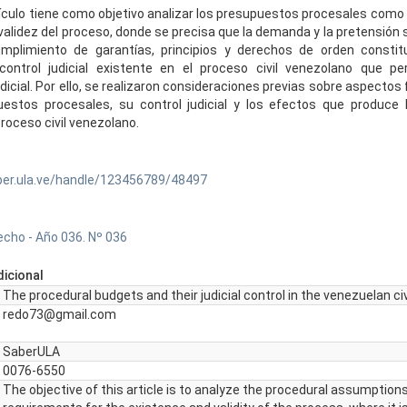
tículo tiene como objetivo analizar los presupuestos procesales como 
 validez del proceso, donde se precisa que la demanda y la pretensión
mplimiento de garantías, principios y derechos de orden constituc
control judicial existente en el proceso civil venezolano que per
udicial. Por ello, se realizaron consideraciones previas sobre aspect
uestos procesales, su control judicial y los efectos que produce 
proceso civil venezolano.
ber.ula.ve/handle/123456789/48497
echo - Año 036. Nº 036
icional
The procedural budgets and their judicial control in the venezuelan ci
redo73@gmail.com
SaberULA
0076-6550
The objective of this article is to analyze the procedural assumption