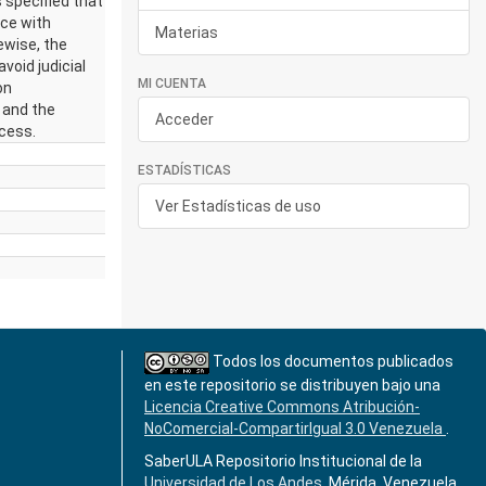
s specified that
ce with
Materias
kewise, the
avoid judicial
MI CUENTA
on
 and the
Acceder
ocess.
ESTADÍSTICAS
Ver Estadísticas de uso
Todos los documentos publicados
en este repositorio se distribuyen bajo una
Licencia Creative Commons Atribución-
NoComercial-CompartirIgual 3.0 Venezuela
.
SaberULA Repositorio Institucional de la
Universidad de Los Andes
, Mérida, Venezuela