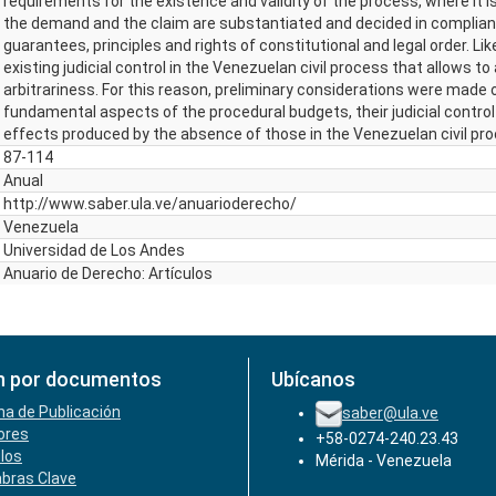
requirements for the existence and validity of the process, where it i
the demand and the claim are substantiated and decided in complian
guarantees, principles and rights of constitutional and legal order. Li
existing judicial control in the Venezuelan civil process that allows to 
arbitrariness. For this reason, preliminary considerations were made 
fundamental aspects of the procedural budgets, their judicial control
effects produced by the absence of those in the Venezuelan civil pr
87-114
Anual
http://www.saber.ula.ve/anuarioderecho/
Venezuela
Universidad de Los Andes
Anuario de Derecho: Artículos
n por documentos
Ubícanos
ha de Publicación
saber@ula.ve
ores
+58-0274-240.23.43
ulos
Mérida - Venezuela
abras Clave