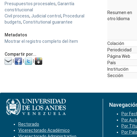
Presupuestos procesales
,
Garantía
constitucional
Resumen en
Civil process
,
Judicial control
,
Procedural
otro Idioma
budgets
,
Constitutional guarantee
Metadatos
Mostrar el registro completo del ítem
Colación
Periodicidad
Compartir por...
Página Web
|
|
|
País
Institución
Sección
Navegació
Por Fec
Por Aut
Rectorado
Por Tít
Vicerectorado Académico
Por Pal
Vicerectorado Administrativo