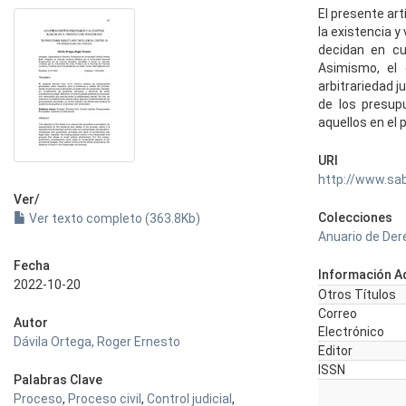
El presente ar
la existencia y
decidan en cu
Asimismo, el 
arbitrariedad j
de los presup
aquellos en el 
URI
http://www.sa
Ver/
Colecciones
Ver texto completo (363.8Kb)
Anuario de Der
Fecha
Información Ad
2022-10-20
Otros Títulos
Correo
Autor
Electrónico
Dávila Ortega, Roger Ernesto
Editor
ISSN
Palabras Clave
Proceso
,
Proceso civil
,
Control judicial
,