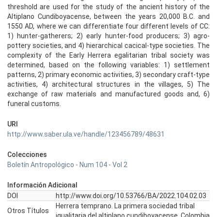
threshold are used for the study of the ancient history of the
Altiplano Cundiboyacense, between the years 20,000 B.C. and
1550 AD, where we can differentiate four different levels of CC:
1) hunter-gatherers; 2) early hunter-food producers; 3) agro-
pottery societies, and 4) hierarchical cacical-type societies. The
complexity of the Early Herrera egalitarian tribal society was
determined, based on the following variables: 1) settlement
patterns, 2) primary economic activities, 3) secondary craft-type
activities, 4) architectural structures in the villages, 5) The
exchange of raw materials and manufactured goods and, 6)
funeral customs.
URI
http://www.saber.ula.ve/handle/123456789/48631
Colecciones
Boletín Antropológico - Num 104 - Vol 2
Información Adicional
DOI
http://www.doi.org/10.53766/BA/2022.104.02.03
Herrera temprano. La primera sociedad tribal
Otros Títulos
igualitaria del altiplano cundiboyacense, Colombia