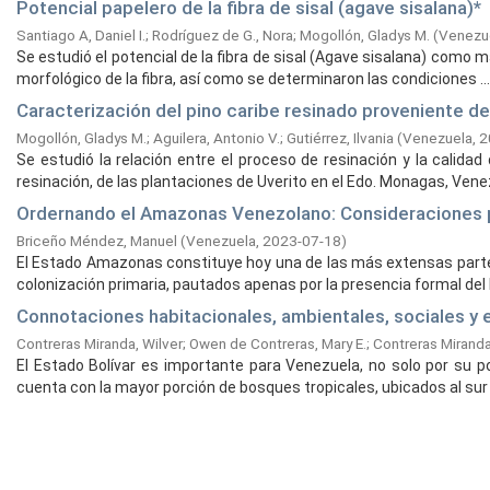
Potencial papelero de la fibra de sisal (agave sisalana)*
Santiago A, Daniel I.
;
Rodríguez de G., Nora
;
Mogollón, Gladys M.
(
Venezu
Se estudió el potencial de la fibra de sisal (Agave sisalana) como m
morfológico de la fibra, así como se determinaron las condiciones ...
Caracterización del pino caribe resinado proveniente d
Mogollón, Gladys M.
;
Aguilera, Antonio V.
;
Gutiérrez, Ilvania
(
Venezuela,
2
Se estudió la relación entre el proceso de resinación y la calida
resinación, de las plantaciones de Uverito en el Edo. Monagas, Venezu
Ordernando el Amazonas Venezolano: Consideraciones p
Briceño Méndez, Manuel
(
Venezuela,
2023-07-18
)
El Estado Amazonas constituye hoy una de las más extensas partes
colonización primaria, pautados apenas por la presencia formal del E
Connotaciones habitacionales, ambientales, sociales y e
Contreras Miranda, Wilver
;
Owen de Contreras, Mary E.
;
Contreras Mirand
El Estado Bolívar es importante para Venezuela, no solo por su p
cuenta con la mayor porción de bosques tropicales, ubicados al sur de