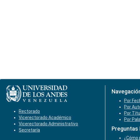
Navegació
Por Fec
Por Aut
Rectorado
Por Tít
Vicerectorado Académico
Por Pal
Vicerectorado Administrativo
Preguntas
Secretaría
¿Cómo p