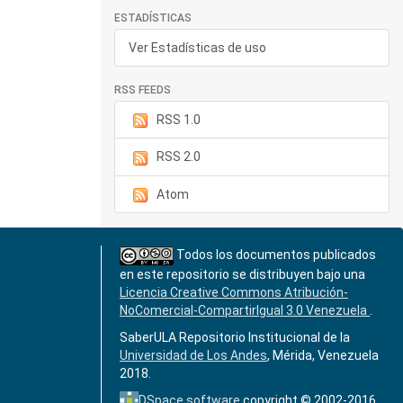
ESTADÍSTICAS
Ver Estadísticas de uso
RSS FEEDS
RSS 1.0
RSS 2.0
Atom
Todos los documentos publicados
en este repositorio se distribuyen bajo una
Licencia Creative Commons Atribución-
NoComercial-CompartirIgual 3.0 Venezuela
.
SaberULA Repositorio Institucional de la
Universidad de Los Andes
, Mérida, Venezuela
2018.
DSpace software
copyright © 2002-2016