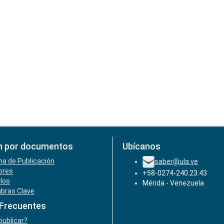
n por documentos
Ubícanos
ha de Publicación
saber@ula.ve
ores
+58-0274-240.23.43
ulos
Mérida - Venezuela
abras Clave
 Frecuentes
ublicar?