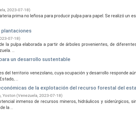
ela,
2023-07-18
)
ateria prima no leñosa para producir pulpa para papel. Se realizó un e
e plantaciones
023-07-18
)
d de la pulpa elaborada a partir de árboles provenientes, de diferen
ela. ...
ara un desarrollo sustentable
 del territorio venezolano, cuya ocupación y desarrollo responde aú
stado, ...
conómicas de la explotación del recurso forestal del esta
a, Yoston
(
Venezuela,
2023-07-18
)
otencial inmenso de recursos mineros, hidráulicos y siderúrgicos, 
 la ...