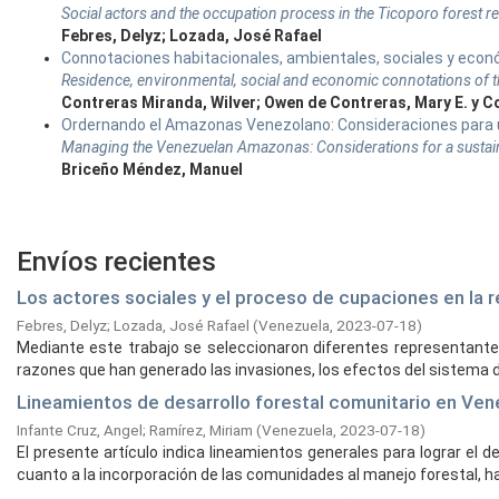
Social actors and the occupation process in the Ticoporo forest r
Febres, Delyz; Lozada, José Rafael
Connotaciones habitacionales, ambientales, sociales y económ
Residence, environmental, social and economic connotations of the 
Contreras Miranda, Wilver; Owen de Contreras, Mary E. y 
Ordernando el Amazonas Venezolano: Consideraciones para u
Managing the Venezuelan Amazonas: Considerations for a susta
Briceño Méndez, Manuel
Envíos recientes
Los actores sociales y el proceso de cupaciones en la 
Febres, Delyz
;
Lozada, José Rafael
(
Venezuela,
2023-07-18
)
Mediante este trabajo se seleccionaron diferentes representantes
razones que han generado las invasiones, los efectos del sistema d
Lineamientos de desarrollo forestal comunitario en Ven
Infante Cruz, Angel
;
Ramírez, Miriam
(
Venezuela,
2023-07-18
)
El presente artículo indica lineamientos generales para lograr el d
cuanto a la incorporación de las comunidades al manejo forestal, hay