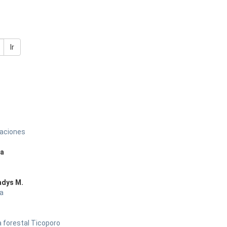
Ir
taciones
ia
ladys M.
la
a forestal Ticoporo