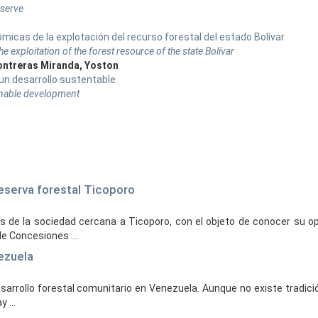
eserve
icas de la explotación del recurso forestal del estado Bolívar
exploitation of the forest resource of the state Bolívar
Contreras Miranda, Yoston
n desarrollo sustentable
inable development
reserva forestal Ticoporo
 de la sociedad cercana a Ticoporo, con el objeto de conocer su op
e Concesiones ...
ezuela
esarrollo forestal comunitario en Venezuela. Aunque no existe tradici
 ...