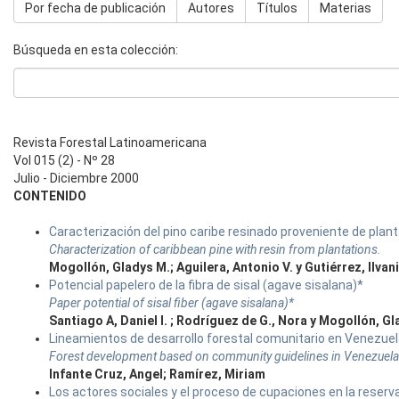
Por fecha de publicación
Autores
Títulos
Materias
Búsqueda en esta colección:
Revista Forestal Latinoamericana
Vol 015 (2) - Nº 28
Julio - Diciembre 2000
CONTENIDO
Caracterización del pino caribe resinado proveniente de plan
Characterization of caribbean pine with resin from plantations.
Mogollón, Gladys M.; Aguilera, Antonio V. y Gutiérrez, Ilvan
Potencial papelero de la fibra de sisal (agave sisalana)*
Paper potential of sisal fiber (agave sisalana)*
Santiago A, Daniel I. ; Rodríguez de G., Nora y Mogollón, G
Lineamientos de desarrollo forestal comunitario en Venezue
Forest development based on community guidelines in Venezuela
Infante Cruz, Angel; Ramírez, Miriam
Los actores sociales y el proceso de cupaciones en la reserv