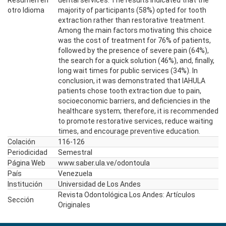
Resumen en
dental services. The results indicated that the
otro Idioma
majority of participants (58%) opted for tooth
extraction rather than restorative treatment.
Among the main factors motivating this choice
was the cost of treatment for 76% of patients,
followed by the presence of severe pain (64%),
the search for a quick solution (46%), and, finally,
long wait times for public services (34%). In
conclusion, it was demonstrated that IAHULA
patients chose tooth extraction due to pain,
socioeconomic barriers, and deficiencies in the
healthcare system; therefore, it is recommended
to promote restorative services, reduce waiting
times, and encourage preventive education.
Colación
116-126
Periodicidad
Semestral
Página Web
www.saber.ula.ve/odontoula
País
Venezuela
Institución
Universidad de Los Andes
Revista Odontológica Los Andes: Artículos
Sección
Originales