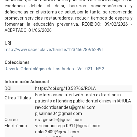
exodoncia debido al dolor, barreras socioeconómicas y
deficiencias en el sistema de salud, por lo tanto, se recomienda
promover servicios restauradores, reducir tiempos de espera y
fomentar la educación preventiva. RECIBIDO: 09/02/2026 -
ACEPTADO: 01/06/2026
URI
http://www.saber.ula.ve/handle/123456789/52491
Colecciones
Revista Odontológica de Los Andes - Vol. 021 - Nº 2
Información Adicional
DOI
https://doi.org/10.53766/ROLA
Factors associated with tooth extraction in
Otros Títulos
patients attending public dental clinics in IAHULA
revodontlosandes@gmail.com
pjsalinas04@gmail.com
Correo
est.gisselle@gmail.com
Electrónico
veronicaortega.0911@gmail.com
nalar2409@gmail.com