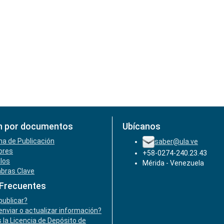
n por documentos
Ubícanos
ha de Publicación
saber@ula.ve
ores
+58-0274-240.23.43
ulos
Mérida - Venezuela
abras Clave
 Frecuentes
ublicar?
nviar o actualizar información?
 la Licencia de Depósito de