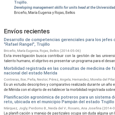
Trujillo.
Developing management skills for units head at the Universidad 
Briceño, María Eugenia y Rojas, Belkis
Envíos recientes
Desarrollo de competencias gerenciales para los jefes d
"Rafael Rangel", Trujillo
Briceño, María Eugenia
;
Rojas, Belkis
(
2014-05-06
)
Esta investigación busca contribuir con la gestión de las univ
talento humano, el objetivo es presentar un programa para el desarrol
Morbilidad registrada en las consultas de medicina de fam
nacional del estado Merida
Contreras, Ilse
;
Peña, Nestor
;
Pérez, Angela
;
Hernandez, Morelia del Pilar
Es un estudio descriptivo y comparativo realizado durante un año en
de Mérida con el objeto de establecer la morbilidad registrada sobre 
Planificación agronómica de potreros para un sistema d
reto, ubicada en el municipio Pampán del estado Trujill
Márquez, Jogly
;
Perdomo B., Neida del V.
;
Rosario, Ana Josefina
(
2014-0
La planifi cación y manejo de pastizales ocupa sin duda alguna un l