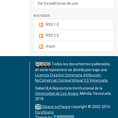
Ver Estadísticas de uso
RSS FEEDS
RSS 1.0
RSS 2.0
Atom
Todos los documentos publicados
en este repositorio se distribuyen bajo una
Licencia Creative Commons Atribución-
NoComercial-CompartirIgual 3.0 Venezuela
.
SaberULA Repositorio Institucional de la
Universidad de Los Andes
, Mérida, Venezuela
2018.
DSpace software
copyright © 2002-2016
DuraSpace
.
Theme by