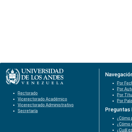
Navegació
Por Fec
Por Aut
Rectorado
Por Tít
Vicerectorado Académico
Por Pal
Vicerectorado Administrativo
Preguntas
Secretaría
¿Cómo p
¿Cómo e
¿Cuál es