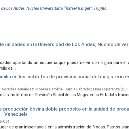
de Los Andes, Nucleo Universitario “Rafael Rangel”, Trujillo.
e unidades en la Universidad de Los Andes, Núcleo Univers
ersidades aportando un esquema que pueda servir como guía para el
lo de ...
ilia en los institutos de prevision social del magisterio e
;
Agreda Hernández, Morelia Carolina
;
Garcia Labrador, Ligia Esperanza
(
201
 los Institutos de Previsión Social de los Magisterios Estadal y Nacio
...
e producción bovina doble propósito en la unidad de produ
o – Venezuela
5-06
)
ugar de gran importancia en la administración de fi ncas. Pastos plan