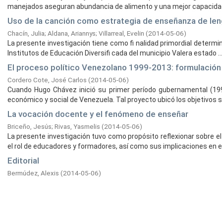
manejados aseguran abundancia de alimento y una mejor capacidad 
Uso de la canción como estrategia de enseñanza de lenguas
Chacín, Julia
;
Aldana, Ariannys
;
Villarreal, Evelin
(
2014-05-06
)
La presente investigación tiene como fi nalidad primordial determ
Institutos de Educación Diversifi cada del municipio Valera estado ..
El proceso político Venezolano 1999-2013: formulación 
Cordero Cote, José Carlos
(
2014-05-06
)
Cuando Hugo Chávez inició su primer período gubernamental (199
económico y social de Venezuela. Tal proyecto ubicó los objetivos so
La vocación docente y el fenómeno de enseñar
Briceño, Jesús
;
Rivas, Yasmelis
(
2014-05-06
)
La presente investigación tuvo como propósito reflexionar sobre 
el rol de educadores y formadores, así como sus implicaciones en el 
Editorial
Bermúdez, Alexis
(
2014-05-06
)