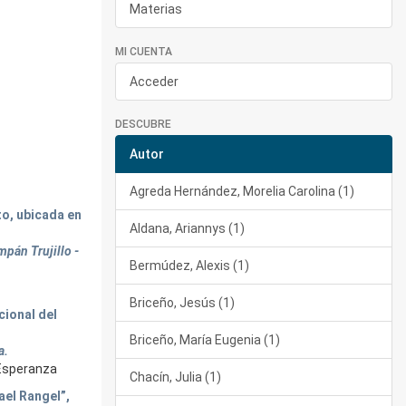
Materias
MI CUENTA
Acceder
DESCUBRE
Autor
Agreda Hernández, Morelia Carolina (1)
to, ubicada en
Aldana, Ariannys (1)
pán Trujillo -
Bermúdez, Alexis (1)
Briceño, Jesús (1)
cional del
Briceño, María Eugenia (1)
a.
a Esperanza
Chacín, Julia (1)
ael Rangel”,