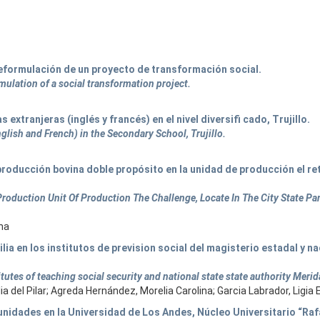
reformulación de un proyecto de transformación social.
ulation of a social transformation project.
xtranjeras (inglés y francés) en el nivel diversifi cado, Trujillo.
glish and French) in the Secondary School, Trujillo.
roducción bovina doble propósito en la unidad de producción el re
oduction Unit Of Production The Challenge, Locate In The City State Pam
ina
ia en los institutos de prevision social del magisterio estadal y na
tutes of teaching social security and national state state authority Merid
ia del Pilar; Agreda Hernández, Morelia Carolina; Garcia Labrador, Ligi
unidades en la Universidad de Los Andes, Núcleo Universitario “Raf