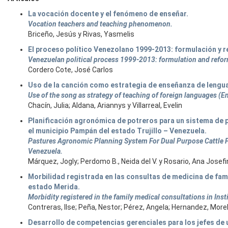
La vocación docente y el fenómeno de enseñar.
Vocation teachers and teaching phenomenon.
Briceño, Jesús y Rivas, Yasmelis
El proceso político Venezolano 1999-2013: formulación y 
Venezuelan political process 1999-2013: formulation and reform
Cordero Cote, José Carlos
Uso de la canción como estrategia de enseñanza de lenguas e
Use of the song as strategy of teaching of foreign languages (En
Chacín, Julia; Aldana, Ariannys y Villarreal, Evelin
Planificación agronómica de potreros para un sistema de p
el municipio Pampán del estado Trujillo – Venezuela.
Pastures Agronomic Planning System For Dual Purpose Cattle Pr
Venezuela.
Márquez, Jogly; Perdomo B., Neida del V. y Rosario, Ana Josef
Morbilidad registrada en las consultas de medicina de famil
estado Merida.
Morbidity registered in the family medical consultations in Insti
Contreras, Ilse; Peña, Nestor; Pérez, Angela; Hernandez, Morel
Desarrollo de competencias gerenciales para los jefes de 