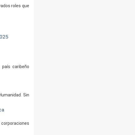
vados roles que
2025
, país caribeño
 Humanidad. Sin
ca
s corporaciones