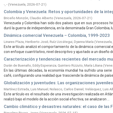
-, -
(
Venezuela,
2026-07-21
)
Colombia y Venezuela: Retos y oportunidades de la inte
Briceño Monzón, Claudio Alberto
(
Venezuela,
2026-07-21
)
Venezuela y Colombia han sido dos países que en sus procesos his
duró la guerra de independencia, en la denominada Gran Colombia; l
Dinámica comercial Venezuela – Colombia, 1999-2023
Linares Plaza, Heriberto José
;
Ruíz Uzcátegui, Dyanna María
(
Venezuela
Este artículo analizó el comportamiento de la dinámica comercial 
con enfoque cuantitativo, nivel descriptivo y ajustado a un diseño d
Caracterización y tendencias recientes del mercado mu
Durán de Buenaño, Eddy Esperanza
;
Quintero Rizzuto, María Liliana
(
Vene
En las últimas décadas, la economía mundial ha sufrido una serie 
café, configurando una realidad que trasciende la dinámica de países
Globalización y juventudes: Las organizaciones juveniles
Martínez Estrada, Luis Manuel
;
Nolasco, Carlos Daniel
;
Velásquez, Luis A
Este artículo es el resultado de una investigación realizada en Atl
realizó bajo el modelo de la acción social efectiva; se analizaron ...
Cambio climático y desastres naturales: el caso de las
Riquelme Rivera, Jorge
(
Venezuela,
2026-07-15
)