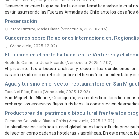
Teniendo en cuenta que se trata de una temática sobre la cual no e
están asumiendo las Fuerzas Armadas de Chile ante los desafíos del
Presentación
Quintero Rizzuto, María Liliana
(
Venezuela,
2026-07-15
)
Cuadernos sobre Relaciones Internacionales, Regionalism
-, -
(
Venezuela,
2025-12-02
)
El turismo en el norte haitiano: entre Vertieres y el «Ico
Robledo Carmona, José Ricardo
(
Venezuela,
2025-12-02
)
El presente texto busca analizar y discutir las condiciones en l
caracterizado como «el más pobre del hemisferio occidental», y con u
Agua y turismo en el sector restaurantero en San Migue
Esquivel Ríos, Rocio
(
Venezuela,
2025-12-02
)
San Miguel de Allende, Guanajuato, es un destino turístico con
embargo, los excesivos flujos turísticos, la construcción desmedida 
Productores del patrimonio biocultural frente a los prog
Camacho González, Blanca Osiris
(
Venezuela,
2025-12-02
)
La planificación turística a nivel global ha estado influida princ
del sector, como cadenas hoteleras y aerolíneas. En este marco, los 