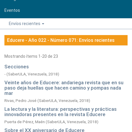
Eventos
Envíos recientes
Educere - Año 022 - Número 071: Envíos recientes
Mostrando ítems 1-20 de 23
Secciones
-
(
SaberULA, Venezuela,
2018
)
Veinte años de Educere: andariega revista que en su
paso deja huellas que hacen camino y pompas nada
mar
Rivas, Pedro José
(
SaberULA, Venezuela,
2018
)
La lectura y la literatura: perspectivas y prácticas
innovadoras presentes en la revista Educere
Puerta de Pérez, Maén
(
SaberULA, Venezuela,
2018
)
Sobre el XX aniversario de Educere