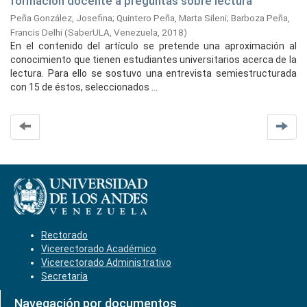
formación docente a preguntas sobre lectura
Peña González, Josefina
;
Quintero Peña, Marta Sileni
;
Barboza Peña,
Francis Delhi
(
SaberULA, Venezuela,
2018
)
En el contenido del artículo se pretende una aproximación al
conocimiento que tienen estudiantes universitarios acerca de la
lectura. Para ello se sostuvo una entrevista semiestructurada
con 15 de éstos, seleccionados ...
Rectorado
Vicerectorado Académico
Vicerectorado Administrativo
Secretaría
Navegación por documentos