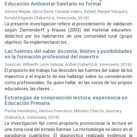
Educación Ambiental-Sanitario no formal
Gómez Mejías, Alicia Elena
;
Cerrada Valero, Rafael
;
Rangel Vásquez,
Ronald Edgardo
(
SaberULA, Venezuela,
2018
)
La presente investigación refiere el procedimiento de validación
según Ziemendorff y Krause (2003) del material educativo-
didáctico por los habitantes de una comunidad rural (grupo
objetivo). Se implementaron los ...
Las fuentes del saber docente, límites y posibilidades
en la formación profesional del maestro
Suescún, Wilberth
;
León Salazar, Aníbal
(
SaberULA, Venezuela,
2018
)
El propósito del trabajo fue descubrir las fuentes del saber de los
maestros y el impacto de ese hallazgo sobre su consideración
como profesionales. Se quiso hallar, en las voces de los propios
educadores, las claves ...
Estrategias de comprención lectora: experiencia en
Educación Primaria
Pernía Hernández, Hermes Francisco
;
Méndez Chacón, Gusmary
(
SaberULA, Venezuela,
2018
)
La investigación fijó como propósito promocionar la lectura en
una zona rural del estado Barinas. La metodología se ubicó en el
paradigma cualitativo. El diagnóstico realizado evidenció la