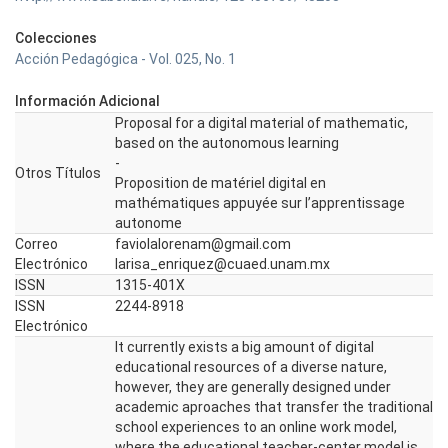
Colecciones
Acción Pedagógica - Vol. 025, No. 1
Información Adicional
Proposal for a digital material of mathematic,
based on the autonomous learning
-
Otros Títulos
Proposition de matériel digital en
mathématiques appuyée sur l’apprentissage
autonome
Correo
faviolalorenam@gmail.com
Electrónico
larisa_enriquez@cuaed.unam.mx
ISSN
1315-401X
ISSN
2244-8918
Electrónico
It currently exists a big amount of digital
educational resources of a diverse nature,
however, they are generally designed under
academic aproaches that transfer the traditional
school experiences to an online work model,
where the educational teacher-center model is